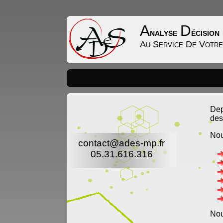
A
D
nalyse
écisio
Au Service De Votre
Dep
des
Nou
contact@ades-mp.fr
05.31.616.316
Nou