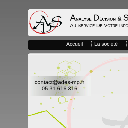
A
D
nalyse
écision &
Au Service De Votre Inf
Accueil
La société
contact@ades-mp.fr
05.31.616.316